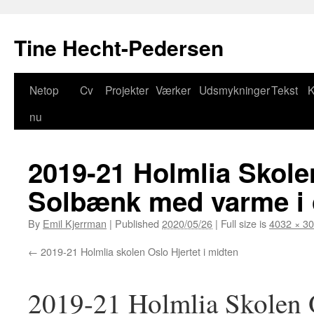
Tine Hecht-Pedersen
Netop
Cv
Projekter
Værker
Udsmykninger
Tekst
K
Skip
nu
to
content
2019-21 Holmlia Skole
Solbænk med varme i c
By
Emil Kjerrman
|
Published
2020/05/26
|
Full size is
4032 × 3
2019-21 Holmlia skolen Oslo Hjertet i midten
2019-21 Holmlia Skolen 