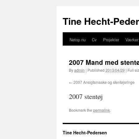
Tine Hecht-Pede
Netop nu
Cv
Projekter
Værker
Skip
to
2007 Mand med stentø
content
By
admin
|
Published
2013/04/29
|
Full si
2007 Ansigtsmaske og stentøjsringe
2007 stentøj
Bookmark the
permalink
.
Tine Hecht-Pedersen