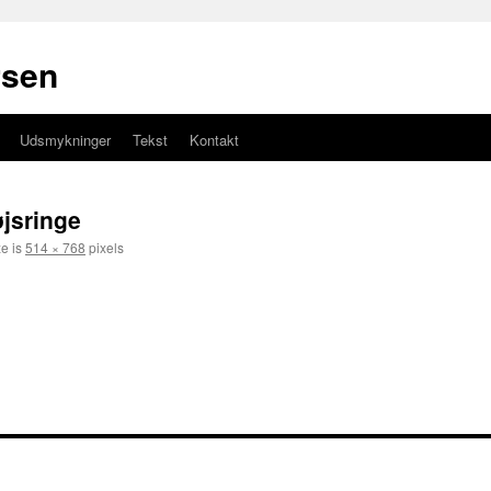
rsen
Udsmykninger
Tekst
Kontakt
jsringe
ze is
514 × 768
pixels